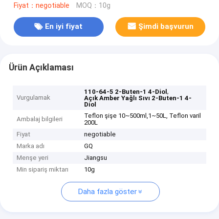
Fiyat：negotiable
MOQ：10g
En iyi fiyat
Şimdi başvurun
Ürün Açıklaması
,
110-64-5 2-Buten-1 4-Diol
Vurgulamak
Açık Amber Yağlı Sıvı 2-Buten-1 4-
Diol
Teflon şişe 10~500ml,1~50L, Teflon varil
Ambalaj bilgileri
200L
Fiyat
negotiable
Marka adı
GQ
Menşe yeri
Jiangsu
Min sipariş miktarı
10g
Daha fazla göster