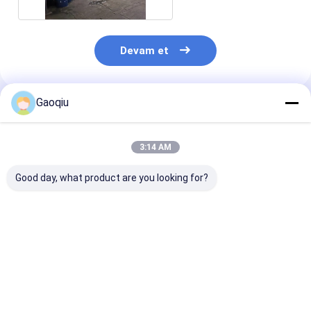
Devam et
Gaoqiu
Önerilen Ürünler
3:14 AM
Good day, what product are you looking for?
2-aminotiyazol
59626-33-4 2-
107-91-5 Orga
[(Tribromometil)Sülfonil]Organik
ara seriden 2-
Ara Ürün Serisinin
Siyanoasetam
Piridini
En iyi fiyat
En iyi fiyat
En iyi fiy