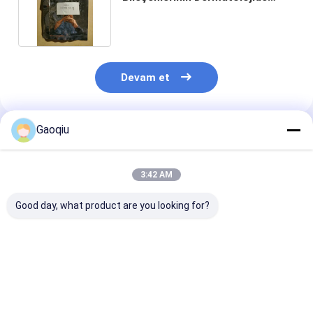
Kullanımları Hiv
Devam et
Gaoqiu
Önerilen Ürünler
3:42 AM
Good day, what product are you looking for?
Vaskülit Lyme için
Hidradenitis
Cas No 80-08-
Kilo Kaybı Dapsone
Suppurativa Cas 80-
Msds Dapsone
Hap Tıbbı Cas 80-
08-0 İçin Kilo Alma
Tedavisi Aczo
07-9 Dapsone
Dapsone Malzemeler
Akne İlaçları