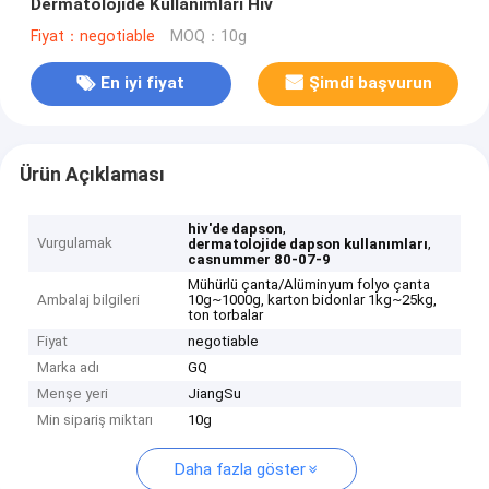
Dermatolojide Kullanımları Hiv
Fiyat：negotiable
MOQ：10g
En iyi fiyat
Şimdi başvurun
Ürün Açıklaması
,
hiv'de dapson
Vurgulamak
,
dermatolojide dapson kullanımları
casnummer 80-07-9
Mühürlü çanta/Alüminyum folyo çanta
Ambalaj bilgileri
10g~1000g, karton bidonlar 1kg~25kg,
ton torbalar
Fiyat
negotiable
Marka adı
GQ
Menşe yeri
JiangSu
Min sipariş miktarı
10g
Daha fazla göster